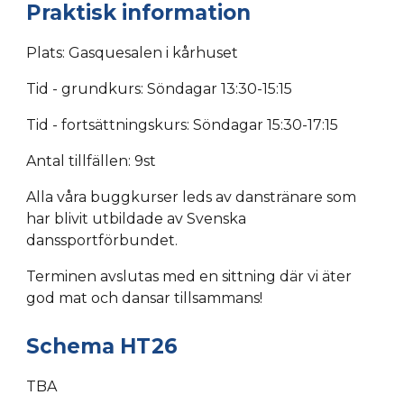
Praktisk information
Plats:
Gasquesalen
i kårhuset
Tid - grun
dkurs
:
Söndagar 13:30-15:15
Tid -
fortsättningskurs
:
Söndagar 1
5
:30-1
7
:15
Antal tillfällen: 9st
Alla våra buggkurser leds av danstränare som
har blivit utbildade av Svenska
danssportförbundet.
Terminen avslutas med en sittning där vi äter
god mat och dansar tillsammans!
Schema HT26
TBA